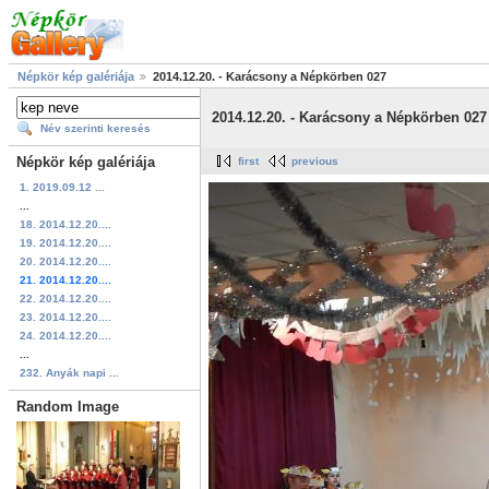
Népkör kép galériája
2014.12.20. - Karácsony a Népkörben 027
2014.12.20. - Karácsony a Népkörben 027
Név szerinti keresés
Népkör kép galériája
first
previous
1. 2019.09.12 ...
...
18. 2014.12.20....
19. 2014.12.20....
20. 2014.12.20....
21. 2014.12.20....
22. 2014.12.20....
23. 2014.12.20....
24. 2014.12.20....
...
232. Anyák napi ...
Random Image