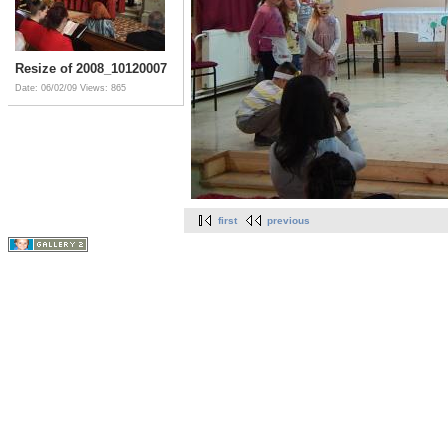
Resize of 2008_10120007
Date: 06/02/09
Views: 865
first
previous