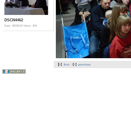
DSCN4462
Date: 08/06/18
Views: 304
first
previous