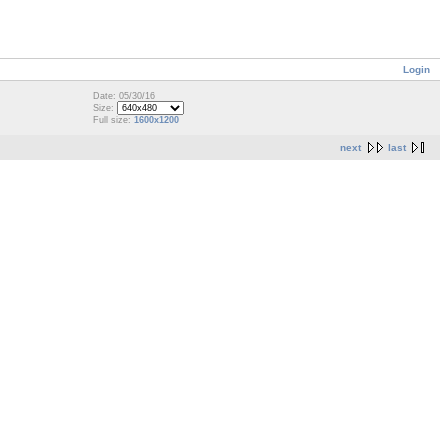
Login
Date: 05/30/16
Size:
Full size:
1600x1200
next
last