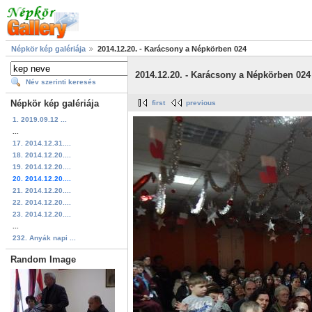
Népkör kép galériája
2014.12.20. - Karácsony a Népkörben 024
2014.12.20. - Karácsony a Népkörben 024
Név szerinti keresés
Népkör kép galériája
first
previous
1. 2019.09.12 ...
...
17. 2014.12.31....
18. 2014.12.20....
19. 2014.12.20....
20. 2014.12.20....
21. 2014.12.20....
22. 2014.12.20....
23. 2014.12.20....
...
232. Anyák napi ...
Random Image