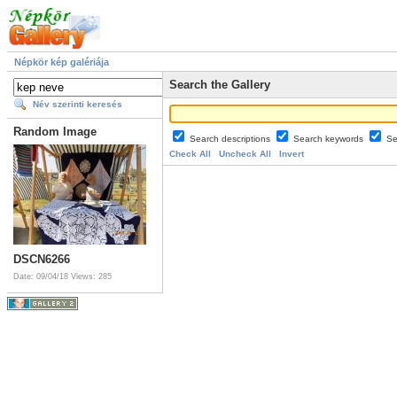
Népkör kép galériája
Search the Gallery
Név szerinti keresés
Random Image
Search descriptions
Search keywords
Se
Check All
Uncheck All
Invert
DSCN6266
Date: 09/04/18
Views: 285