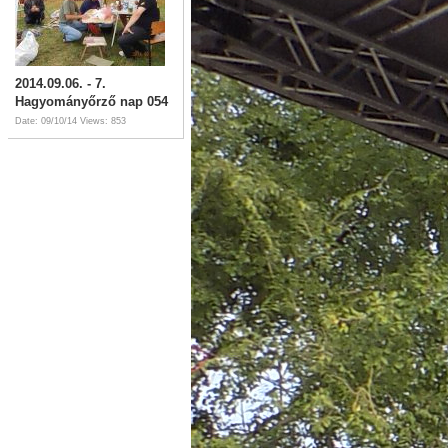
2014.09.06. - 7.
Hagyományőrző nap 054
Date: 09/10/14
Views: 853