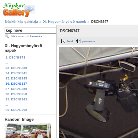
Népkör kép galériája
XI. Hagyományőrző napok
DSCN6347
DSCN6347
Név szerinti keresés
first
previous
XI. Hagyományőrző
napok
1. DSCN6373
...
33. DSCN6339
34. DSCN6341
35. DSCN6345
36. DSCN6347
37. DSCN6350
38. DSCN6358
39. DSCN6363
...
60. DSCN6200
Random Image