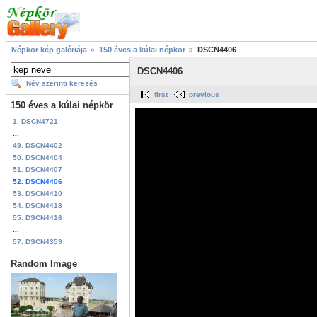
Népkör kép galériája
150 éves a kúlai népkör
DSCN4406
DSCN4406
Név szerinti keresés
first
previous
150 éves a kúlai népkör
1. DSCN4721
...
49. DSCN4402
50. DSCN4404
51. DSCN4407
52. DSCN4406
53. DSCN4410
54. DSCN4418
55. DSCN4416
...
57. DSCN4359
Random Image