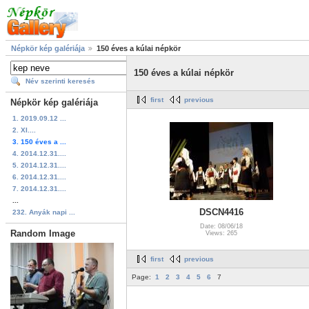
Népkör kép galériája
150 éves a kúlai népkör
150 éves a kúlai népkör
Név szerinti keresés
first
previous
Népkör kép galériája
1. 2019.09.12 ...
2. XI....
3. 150 éves a ...
4. 2014.12.31....
5. 2014.12.31....
6. 2014.12.31....
7. 2014.12.31....
...
DSCN4416
232. Anyák napi ...
Date: 08/06/18
Random Image
Views: 265
first
previous
Page:
1
2
3
4
5
6
7