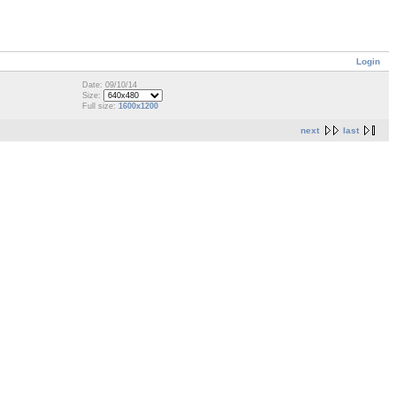
Login
Date: 09/10/14
Size:
Full size:
1600x1200
next
last