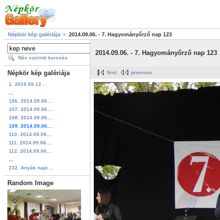
Népkör kép galériája
2014.09.06. - 7. Hagyományőrző nap 123
2014.09.06. - 7. Hagyományőrző nap 123
Név szerinti keresés
Népkör kép galériája
first
previous
1. 2019.09.12 ...
...
106. 2014.09.06....
107. 2014.09.06....
108. 2014.09.06....
109. 2014.09.06....
110. 2014.09.06....
111. 2014.09.06....
112. 2014.09.06....
...
232. Anyák napi ...
Random Image